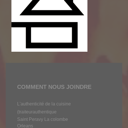
COMMENT NOUS JOINDRE
L'authenticité de la cuisine
(traiteurauthentique
Saint Peravy La colombe
Orleans